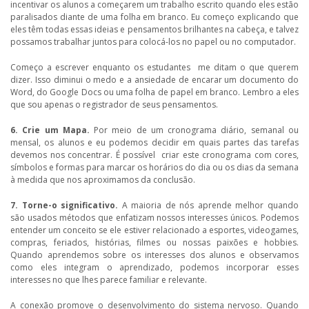
incentivar os alunos a começarem um trabalho escrito quando eles estão
paralisados ​​diante de uma folha em branco. Eu começo explicando que
eles têm todas essas ideias e pensamentos brilhantes na cabeça, e talvez
possamos trabalhar juntos para colocá-los no papel ou no computador.
Começo a escrever enquanto os estudantes me ditam o que querem
dizer. Isso diminui o medo e a ansiedade de encarar um documento do
Word, do Google Docs ou uma folha de papel em branco. Lembro a eles
que sou apenas o registrador de seus pensamentos.
6. Crie um Mapa.
Por meio de um cronograma diário, semanal ou
mensal, os alunos e eu podemos decidir em quais partes das tarefas
devemos nos concentrar. É possível criar este cronograma com cores,
símbolos e formas para marcar os horários do dia ou os dias da semana
à medida que nos aproximamos da conclusão.
7. Torne-o significativo.
A maioria de nós aprende melhor quando
são usados métodos que enfatizam nossos interesses únicos. Podemos
entender um conceito se ele estiver relacionado a esportes, videogames,
compras, feriados, histórias, filmes ou nossas paixões e hobbies.
Quando aprendemos sobre os interesses dos alunos e observamos
como eles integram o aprendizado, podemos incorporar esses
interesses no que lhes parece familiar e relevante.
A conexão promove o desenvolvimento do sistema nervoso. Quando