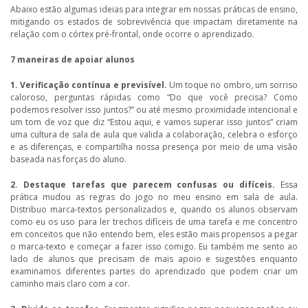
Abaixo estão algumas ideias para integrar em nossas práticas de ensino,
mitigando os estados de sobrevivência que impactam diretamente na
relação com o córtex pré-frontal, onde ocorre o aprendizado.
7 maneiras de apoiar alunos
1. Verificação contínua e previsível.
Um toque no ombro, um sorriso
caloroso, perguntas rápidas como “Do que você precisa? Como
podemos resolver isso juntos?” ou até mesmo proximidade intencional e
um tom de voz que diz “Estou aqui, e vamos superar isso juntos” criam
uma cultura de sala de aula que valida a colaboração, celebra o esforço
e as diferenças, e compartilha nossa presença por meio de uma visão
baseada nas forças do aluno.
2. Destaque tarefas que parecem confusas ou difíceis.
Essa
prática mudou as regras do jogo no meu ensino em sala de aula.
Distribuo marca-textos personalizados e, quando os alunos observam
como eu os uso para ler trechos difíceis de uma tarefa e me concentro
em conceitos que não entendo bem, eles estão mais propensos a pegar
o marca-texto e começar a fazer isso comigo. Eu também me sento ao
lado de alunos que precisam de mais apoio e sugestões enquanto
examinamos diferentes partes do aprendizado que podem criar um
caminho mais claro com a cor.