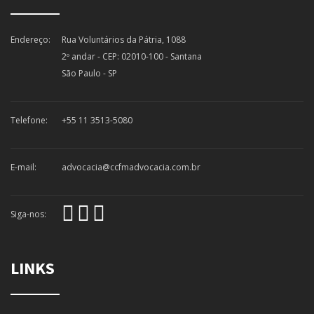
Endereço:
Rua Voluntários da Pátria, 1088
2º andar - CEP: 02010-100 - Santana
São Paulo - SP
Telefone:
+55 11 3513-5080
E-mail:
advocacia@ccfmadvocacia.com.br
Siga-nos:
LINKS