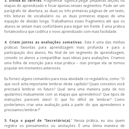
3. Divida as tarefas.
Fragmentar significa pegar pequenas seções ou
etapas do aprendizado e focar apenas nesses segmentos. Pode ser um
parágrafo de abertura, as duas ou três primeiras páginas de um texto,
três leituras de vocabulário ou as duas primeiras etapas de uma
equação de divisão longa. Trabalhamos esses fragmentos até que os
alunos se sintam mais confortáveis para seguir em frente. É uma prática
fortalecedora que codifica o novo aprendizado com mais facilidade.
4. Criem juntos as avaliações somativas.
Esta é uma das minhas
práticas favoritas para aprendizagem mais profunda e para a
participação dos alunos. No final de um segmento de aprendizagem,
convido os alunos a compartilhar suas ideias para avaliações. Criamos
uma folha de inscrição para essa prática – isso porque ela se tornou
popular em momentos anteriores.
Eu forneci alguns comandos para essa atividade co-regulatória, como: “O
que você acha importante lembrar deste capítulo? Quais conceitos você
precisará lembrar no futuro? Qual seria uma maneira justa de nos
ajudarmos mutuamente com as etapas que aprendemos? Que tipos de
instruções parecem úteis? O que foi difícil de lembrar? Como
poderíamos criar uma avaliação justa a partir do que aprendemos e
precisamos lembrar?”
5. Faça o papel de “Secretário(a).
” Nessa prática, eu sou quem
registra os pensamentos ou anotações. É uma ótima maneira de