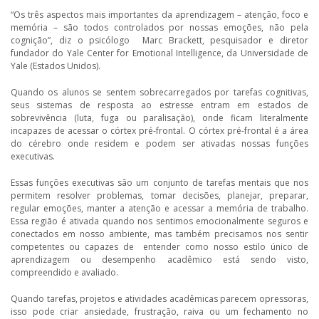
“Os três aspectos mais importantes da aprendizagem – atenção, foco e
memória – são todos controlados por nossas emoções, não pela
cognição”, diz o psicólogo Marc Brackett, pesquisador e diretor
fundador do Yale Center for Emotional Intelligence, da Universidade de
Yale (Estados Unidos).
Quando os alunos se sentem sobrecarregados por tarefas cognitivas,
seus sistemas de resposta ao estresse entram em estados de
sobrevivência (luta, fuga ou paralisação), onde ficam literalmente
incapazes de acessar o córtex pré-frontal. O córtex pré-frontal é a área
do cérebro onde residem e podem ser ativadas nossas funções
executivas.
Essas funções executivas são um conjunto de tarefas mentais que nos
permitem resolver problemas, tomar decisões, planejar, preparar,
regular emoções, manter a atenção e acessar a memória de trabalho.
Essa região é ativada quando nos sentimos emocionalmente seguros e
conectados em nosso ambiente, mas também precisamos nos sentir
competentes ou capazes de entender como nosso estilo único de
aprendizagem ou desempenho acadêmico está sendo visto,
compreendido e avaliado.
Quando tarefas, projetos e atividades acadêmicas parecem opressoras,
isso pode criar ansiedade, frustração, raiva ou um fechamento no