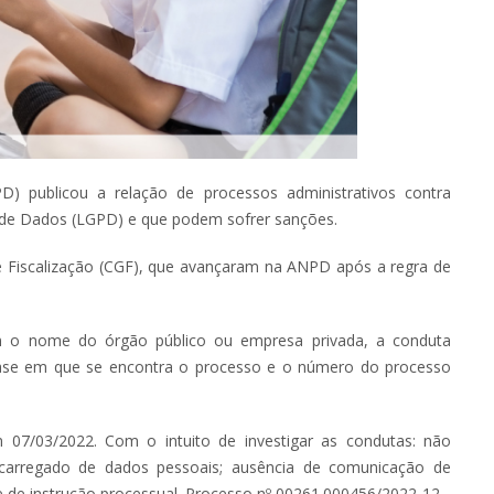
) publicou a relação de processos administrativos contra
o de Dados (LGPD) e que podem sofrer sanções.
e Fiscalização (CGF), que avançaram na ANPD após a regra de
ém o nome do órgão público ou empresa privada, a conduta
a fase em que se encontra o processo e o número do processo
m 07/03/2022. Com o intuito de investigar as condutas: não
carregado de dados pessoais; ausência de comunicação de
e de instrução processual. Processo nº 00261.000456/2022-12.