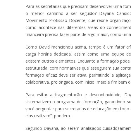
Para as secretarias que precisam desenvolver uma for
o melhor caminho a ser seguido? Dayana Cândido
Movimento Profissão Docente, que reúne organizaçõe
como acontece nas diferentes áreas do conhecimen
financeira precisa fazer parte de algo maior, como uma
Como David mencionou acima, tempo é um fator crít
carga horária dedicada, assim como uma equipe de f
existem outros elementos. Enquanto a formação pode se
estruturada, com normativas que asseguram sua conti
formação eficaz deve ser ativa, permitindo a aplicaç
colaborativa, prolongada, com início, meio e fim bem d
Para evitar a fragmentação e descontinuidade, Daya
sistematizem o programa de formação, garantindo sua
você perguntar para secretarias de educação em todo o
elas realizam”, pondera.
Segundo Dayana, ao serem analisados cuidadosamente