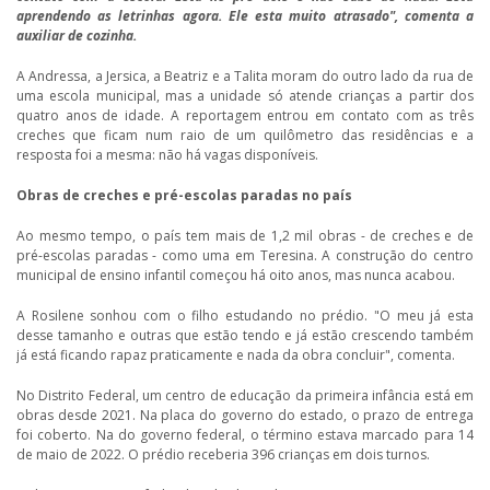
aprendendo as letrinhas agora. Ele esta muito atrasado", comenta a
auxiliar de cozinha.
A Andressa, a Jersica, a Beatriz e a Talita moram do outro lado da rua de
uma escola municipal, mas a unidade só atende crianças a partir dos
quatro anos de idade. A reportagem entrou em contato com as três
creches que ficam num raio de um quilômetro das residências e a
resposta foi a mesma: não há vagas disponíveis.
Obras de creches e pré-escolas paradas no país
Ao mesmo tempo, o país tem mais de 1,2 mil obras - de creches e de
pré-escolas paradas - como uma em Teresina. A construção do centro
municipal de ensino infantil começou há oito anos, mas nunca acabou.
A Rosilene sonhou com o filho estudando no prédio. "O meu já esta
desse tamanho e outras que estão tendo e já estão crescendo também
já está ficando rapaz praticamente e nada da obra concluir", comenta.
No Distrito Federal, um centro de educação da primeira infância está em
obras desde 2021. Na placa do governo do estado, o prazo de entrega
foi coberto. Na do governo federal, o término estava marcado para 14
de maio de 2022. O prédio receberia 396 crianças em dois turnos.