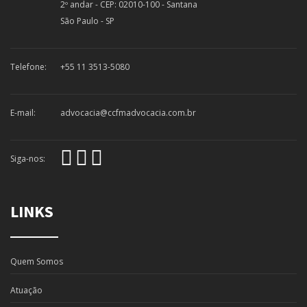
2º andar - CEP: 02010-100 - Santana
São Paulo - SP
Telefone:
+55 11 3513-5080
E-mail:
advocacia@ccfmadvocacia.com.br
Siga-nos:
LINKS
Quem Somos
Atuação