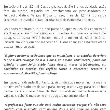
Em todo o Brasil, 2,5 milhões de crianças de 2 e 3 anos de idade estão
fora da creche, segundo um levantamento de pesquisadores da
Fundação Getúlio Vargas. Enquanto isso, mais de 1,2 mil obras de
creches e pré-escolas estão paradas no país (saiba mais abaixo).
Os dados mostram que, no ano passado, apenas 30% das crianças de
até 3 anos estavam matriculadas em creches. O número - segundo os
pesquisadores da FGV é baixo - mas é o melhor da série histórica,
iniciada em 2010, quando menos de 13% das crianças dessa faixa etária
estavam matriculadas.
"O plano nacional estipulava que os municípios e os estados deveriam
ter 50% das crianças de 0 a 3 anos, na escola. Atualmente, parte dos
estados e municípios estão longe dessas metas estabelecidas, em
particular os estados das regiões Norte e Nordeste", ressalta a
economista do Ibre/FGV, Janaína Feijó.
Em Itapevi, na Grande São Paulo, quatro mães que moram numa mesma
rua têm enfrentado um desafio para conseguir uma vaga para seus filhos
pequenos. Os quatro filhos da Beatriz Cavalcanti nunca tiveram uma
vaga na creche. O mais velho entrou agora no ensino infantil.
"A professora falou que ele está muito atrasado, porque ele não teve
contato com a escola. Está no pré dois e não sabe de nada. Está