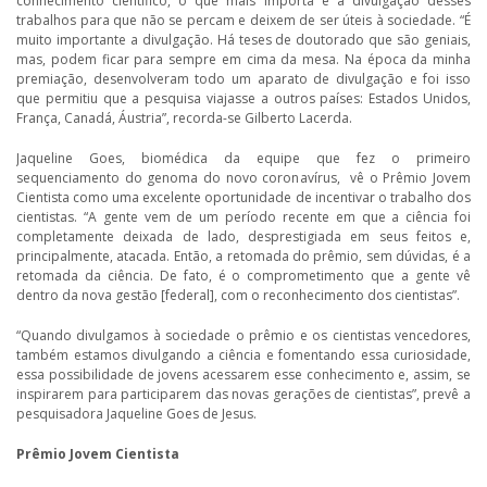
conhecimento científico, o que mais importa é a divulgação desses
trabalhos para que não se percam e deixem de ser úteis à sociedade. “É
muito importante a divulgação. Há teses de doutorado que são geniais,
mas, podem ficar para sempre em cima da mesa. Na época da minha
premiação, desenvolveram todo um aparato de divulgação e foi isso
que permitiu que a pesquisa viajasse a outros países: Estados Unidos,
França, Canadá, Áustria”, recorda-se Gilberto Lacerda.
Jaqueline Goes, biomédica da equipe que fez o primeiro
sequenciamento do genoma do novo coronavírus, vê o Prêmio Jovem
Cientista como uma excelente oportunidade de incentivar o trabalho dos
cientistas. “A gente vem de um período recente em que a ciência foi
completamente deixada de lado, desprestigiada em seus feitos e,
principalmente, atacada. Então, a retomada do prêmio, sem dúvidas, é a
retomada da ciência. De fato, é o comprometimento que a gente vê
dentro da nova gestão [federal], com o reconhecimento dos cientistas”.
“Quando divulgamos à sociedade o prêmio e os cientistas vencedores,
também estamos divulgando a ciência e fomentando essa curiosidade,
essa possibilidade de jovens acessarem esse conhecimento e, assim, se
inspirarem para participarem das novas gerações de cientistas”, prevê a
pesquisadora Jaqueline Goes de Jesus.
Prêmio Jovem Cientista