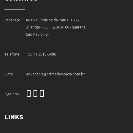
Endereço:
Rua Voluntários da Pátria, 1088
2º andar - CEP: 02010-100 - Santana
São Paulo - SP
Telefone:
+55 11 3513-5080
E-mail:
advocacia@ccfmadvocacia.com.br
Siga-nos:
LINKS