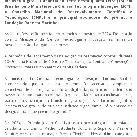
Inclusão Digital. O anúncio foi feito nesta quarta-feira (18), em
Brasília, pelo Ministério da Ciência, Tecnologia e Inovação (MCTI),
o Conselho Nacional de Desenvolvimento Científico e
Tecnológico (CNPq) e a principal apoiadora do prêmio, a
Fundação Roberto Marinho.
As inscrições serão abertas no primeiro semestre de 2024. De acordo
com o Ministério da Ciência, Tecnologia e Inovação, as linhas de
pesquisa serão divulgadas em breve.
A cerimônia de lançamento desta edição da premiação ocorreu durante
20ª Semana Nacional de Ciência e Tecnologia, no Centro de Convenções
Ulysses Guimarães, no centro da capital federal..
A ministra da Ciência, Tecnologia e Inovação, Luciana Santos,
compreende que a escolha do tema foi acertada. “Ampliar a
conectividade e assegurar a inclusão digital da população brasileira são
passos decisivos para o combate à desigualdade, para a inclusão social,
para o país avançar na transformação digital. A educação digital, o
letramento digital, tudo que seja inclusão digital diminuirá o abismo da
desigualdade, que já é muito grande.”
Em 2024, o Prêmio Jovem Cientista terá cinco categorias premiadas:
Estudante do Ensino Médio; Estudante do Ensino Superior; Mestre e
Doutor; Mérito Institucional; e Mérito Científico. Nesta última categoria,