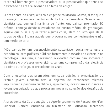
receberá homenagem a pesquisadora ou o pesquisador que tenha se
destacado na área relacionada ao tema da edição.
O presidente do CNPq, o físico e engenheiro Ricardo Galvão, disse que a
premiação reconhece cientistas de todos os tamanhos. “Não é só o
cientista top, que está na linha de frente, que vai ser premiado. [O
prêmio] começa desde o estudante do ensino médio, da graduação,
àquele que ousa e quer fazer alguma coisa, além do livro que ele lê
todos os dias. É para aquele que procura novos conhecimentos e não
tem medo de errar.”
“Não vamos ter um desenvolvimento sustentável, socialmente justo e
econômico, sem políticas públicas fortemente baseadas na ciência e na
tecnologia. Para isso, é necessário o cidadão comum, não somente o
cientista e o professor universitário, ter uma compreensão da relevância
da ciência”, reforçou o presidente do CNPq.
Com a escolha dos premiados em cada edição, a organização do
Prêmio Jovem Cientista tem o objetivo de reconhecer talentos,
impulsionar a pesquisa científica e, igualmente, investir em estudantes e
jovens pesquisadores que procuram inovar na solução dos desafios da
sociedade.
A presidente da Coordenação de Aperfeiçoamento de Pessoal de Nível
Superior (Capes), vinculada ao Ministério da Educação, Mercedes