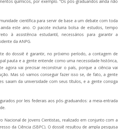
lementos químicos, por exemplo. “Os pós-graduandos ainda não
omunidade científica para servir de base a um debate com toda
 ainda este ano. O pacote incluiria bolsa de estudos, tempo
direito à assistência estudantil, necessários para garantir a
sidente da ANPG.
nte do dossiê é garantir, no próximo período, a contagem de
cipal pauta e a gente entende como uma necessidade histórica,
e agora vai precisar reconstruir o país, porque a ciência vai
ução. Mas só vamos conseguir fazer isso se, de fato, a gente
les saiam da universidade com seus títulos, e a gente consiga
egurados por leis federais aos pós-graduandos: a meia-entrada
de.
o Nacional de Jovens Cientistas, realizado em conjunto com a
gresso da Ciência (SBPC). O dossiê resultou de ampla pesquisa