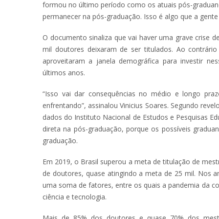
formou no último período como os atuais pós-graduan
permanecer na pós-graduação. Isso é algo que a gente
O documento sinaliza que vai haver uma grave crise d
mil doutores deixaram de ser titulados. Ao contrári
aproveitaram a janela demográfica para investir ne
últimos anos.
“Isso vai dar consequências no médio e longo pra
enfrentando”, assinalou Vinicius Soares. Segundo reve
dados do Instituto Nacional de Estudos e Pesquisas Edu
direta na pós-graduação, porque os possíveis gradua
graduação.
Em 2019, o Brasil superou a meta de titulação de mestr
de doutores, quase atingindo a meta de 25 mil. Nos a
uma soma de fatores, entre os quais a pandemia da c
ciência e tecnologia.
Mais de 85% dos doutores e quase 70% dos mestr