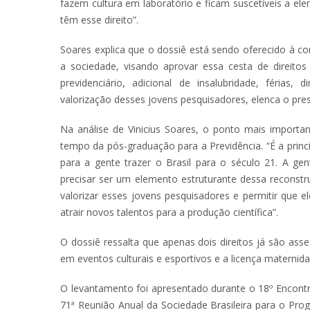
fazem cultura em laboratório e ficam suscetíveis a e
têm esse direito”.
Soares explica que o dossiê está sendo oferecido à c
a sociedade, visando aprovar essa cesta de direitos
previdenciário, adicional de insalubridade, férias, 
valorização desses jovens pesquisadores, elenca o pre
Na análise de Vinicius Soares, o ponto mais importa
tempo da pós-graduação para a Previdência. “É a prin
para a gente trazer o Brasil para o século 21. A gent
precisar ser um elemento estruturante dessa reconstr
valorizar esses jovens pesquisadores e permitir que e
atrair novos talentos para a produção científica”.
O dossiê ressalta que apenas dois direitos já são ass
em eventos culturais e esportivos e a licença maternida
O levantamento foi apresentado durante o 18º Encontr
71ª Reunião Anual da Sociedade Brasileira para o Pro