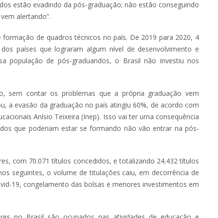
dos estão evadindo da pós-graduação; não estão conseguindo
 vem alertando”.
e formação de quadros técnicos no país. De 2019 para 2020, 4
o dos países que lograram algum nível de desenvolvimento e
ssa população de pós-graduandos, o Brasil não investiu nos
zo, sem contar os problemas que a própria graduação vem
lou, a evasão da graduação no país atingiu 60%, de acordo com
cacionais Anísio Teixeira (Inep). Isso vai ter uma consequência
ndos que poderiam estar se formando não vão entrar na pós-
es, com 70.071 títulos concedidos, e totalizando 24.432 títulos
nos seguintes, o volume de titulações caiu, em decorrência de
ovid-19, congelamento das bolsas e menores investimentos em
es no Brasil são ocupados nas atividades de educação e