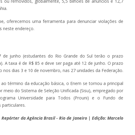
ou removidos, globalmente, 5,5 bilhões de anúncios e 12,7
hia.
lpe, oferecemos uma ferramenta para denunciar violações de
as neste endereço.
7 de junho (estudantes do Rio Grande do Sul terão o prazo
). A taxa é de R$ 85 e deve ser paga até 12 de junho. O prazo
rão nos dias 3 e 10 de novembro, nas 27 unidades da Federação.
ao término da educação básica, o Enem se tornou a principal
por meio do Sistema de Seleção Unificada (Sisu), empregado por
 Programa Universidade para Todos (Prouni) e o Fundo de
 particulares.
- Repórter da Agência Brasil - Rio de Janeiro | Edição: Marcelo