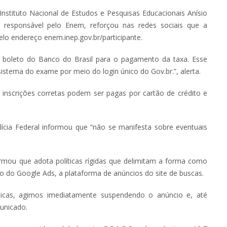
 Instituto Nacional de Estudos e Pesquisas Educacionais Anísio
ão responsável pelo Enem, reforçou nas redes sociais que a
elo endereço enem.inep.gov.br/participante.
m boleto do Banco do Brasil para o pagamento da taxa. Esse
sistema do exame por meio do login único do Gov.br.”, alerta.
as inscrições corretas podem ser pagas por cartão de crédito e
olícia Federal informou que “não se manifesta sobre eventuais
rmou que adota políticas rígidas que delimitam a forma como
do Google Ads, a plataforma de anúncios do site de buscas.
ticas, agimos imediatamente suspendendo o anúncio e, até
unicado.