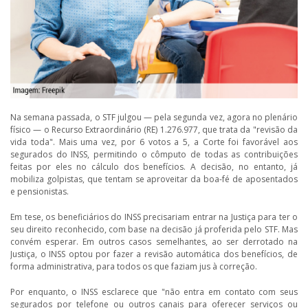
Na semana passada, o STF julgou — pela segunda vez, agora no plenário
físico — o Recurso Extraordinário (RE) 1.276.977, que trata da "revisão da
vida toda". Mais uma vez, por 6 votos a 5, a Corte foi favorável aos
segurados do INSS, permitindo o cômputo de todas as contribuições
feitas por eles no cálculo dos benefícios. A decisão, no entanto, já
mobiliza golpistas, que tentam se aproveitar da boa-fé de aposentados
e pensionistas.
Em tese, os beneficiários do INSS precisariam entrar na Justiça para ter o
seu direito reconhecido, com base na decisão já proferida pelo STF. Mas
convém esperar. Em outros casos semelhantes, ao ser derrotado na
Justiça, o INSS optou por fazer a revisão automática dos benefícios, de
forma administrativa, para todos os que faziam jus à correção.
Por enquanto, o INSS esclarece que "não entra em contato com seus
segurados por telefone ou outros canais para oferecer serviços ou