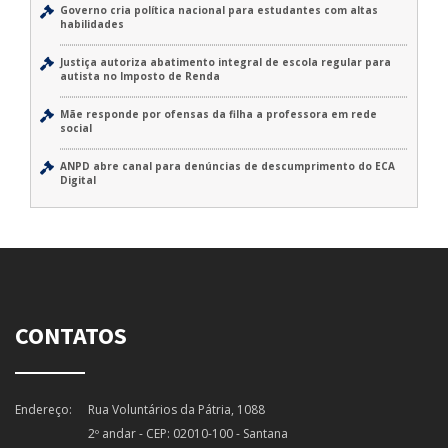
Governo cria política nacional para estudantes com altas
habilidades
Justiça autoriza abatimento integral de escola regular para
autista no Imposto de Renda
Mãe responde por ofensas da filha a professora em rede
social
ANPD abre canal para denúncias de descumprimento do ECA
Digital
CONTATOS
Endereço:
Rua Voluntários da Pátria, 1088
2º andar - CEP: 02010-100 - Santana