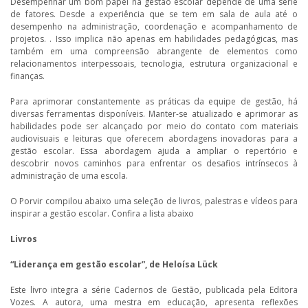
Desempenhar um bom papel na gestão escolar depende de uma série
de fatores. Desde a experiência que se tem em sala de aula até o
desempenho na administração, coordenação e acompanhamento de
projetos. . Isso implica não apenas em habilidades pedagógicas, mas
também em uma compreensão abrangente de elementos como
relacionamentos interpessoais, tecnologia, estrutura organizacional e
finanças.
Para aprimorar constantemente as práticas da equipe de gestão, há
diversas ferramentas disponíveis. Manter-se atualizado e aprimorar as
habilidades pode ser alcançado por meio do contato com materiais
audiovisuais e leituras que oferecem abordagens inovadoras para a
gestão escolar. Essa abordagem ajuda a ampliar o repertório e
descobrir novos caminhos para enfrentar os desafios intrínsecos à
administração de uma escola.
O Porvir compilou abaixo uma seleção de livros, palestras e vídeos para
inspirar a gestão escolar. Confira a lista abaixo
Livros
“Liderança em gestão escolar”, de Heloísa Lück
Este livro integra a série Cadernos de Gestão, publicada pela Editora
Vozes. A autora, uma mestra em educação, apresenta reflexões