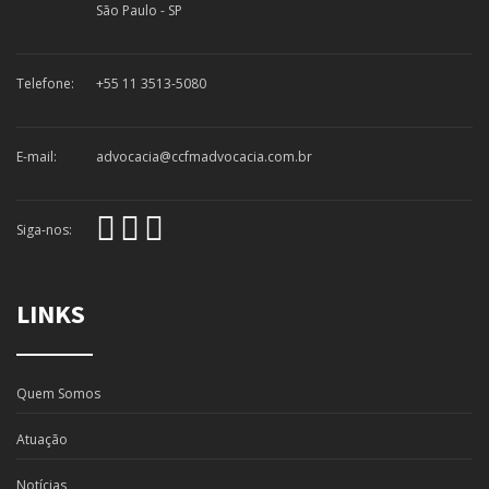
São Paulo - SP
Telefone:
+55 11 3513-5080
E-mail:
advocacia@ccfmadvocacia.com.br
Siga-nos:
LINKS
Quem Somos
Atuação
Notícias