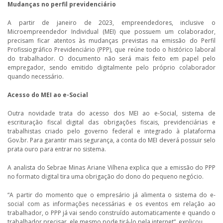
Mudanças no perfil previdenciário
A partir de janeiro de 2023, empreendedores, inclusive o
Microempreendedor Individual (MEI) que possuem um colaborador,
precisam ficar atentos às mudanças previstas na emissão do Perfil
Profissiográfico Previdenciário (PPP), que reúne todo o histórico laboral
do trabalhador. O documento não será mais feito em papel pelo
empregador, sendo emitido digitalmente pelo próprio colaborador
quando necessário.
Acesso do MEI ao e-Social
Outra novidade trata do acesso dos MEI ao e-Social, sistema de
escrituração fiscal digital das obrigações fiscais, previdenciárias e
trabalhistas criado pelo governo federal e integrado à plataforma
Gov.br. Para garantir mais segurança, a conta do MEI deverá possuir selo
prata ouro para entrar no sistema.
A analista do Sebrae Minas Ariane Vilhena explica que a emissão do PPP
no formato digital tira uma obrigação do dono do pequeno negócio.
“A partir do momento que o empresário já alimenta o sistema do e-
social com as informações necessárias e os eventos em relação ao
trabalhador, o PPP já vai sendo construído automaticamente e quando o
trabalhador precisar, ele mesmo pode tirá-lo pela internet”, explicou.