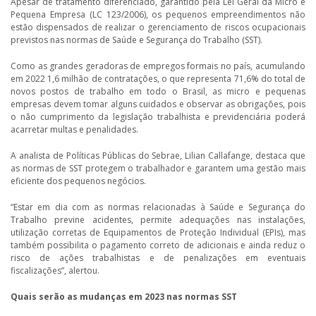
Apesar de tratamento diferenciado, garantido pela Lei Geral da Micro e
Pequena Empresa (LC 123/2006), os pequenos empreendimentos não
estão dispensados de realizar o gerenciamento de riscos ocupacionais
previstos nas normas de Saúde e Segurança do Trabalho (SST).
Como as grandes geradoras de empregos formais no país, acumulando
em 2022 1,6 milhão de contratações, o que representa 71,6% do total de
novos postos de trabalho em todo o Brasil, as micro e pequenas
empresas devem tomar alguns cuidados e observar as obrigações, pois
o não cumprimento da legislação trabalhista e previdenciária poderá
acarretar multas e penalidades.
A analista de Políticas Públicas do Sebrae, Lilian Callafange, destaca que
as normas de SST protegem o trabalhador e garantem uma gestão mais
eficiente dos pequenos negócios.
“Estar em dia com as normas relacionadas à Saúde e Segurança do
Trabalho previne acidentes, permite adequações nas instalações,
utilização corretas de Equipamentos de Proteção Individual (EPIs), mas
também possibilita o pagamento correto de adicionais e ainda reduz o
risco de ações trabalhistas e de penalizações em eventuais
fiscalizações”, alertou.
Quais serão as mudanças em 2023 nas normas SST