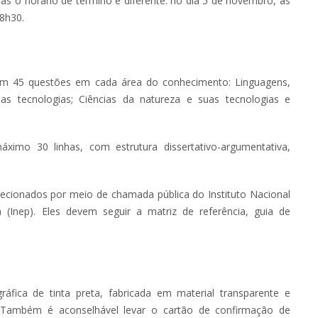
as o horário de término é diferente: no dia 5 de novembro, as
8h30.
om 45 questões em cada área do conhecimento: Linguagens,
as tecnologias; Ciências da natureza e suas tecnologias e
imo 30 linhas, com estrutura dissertativo-argumentativa,
lecionados por meio de chamada pública do Instituto Nacional
 (Inep). Eles devem seguir a matriz de referência, guia de
ráfica de tinta preta, fabricada em material transparente e
al. Também é aconselhável levar o cartão de confirmação de