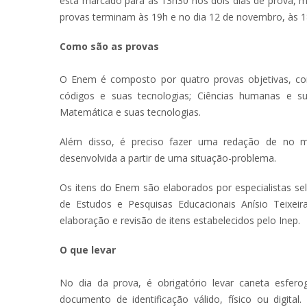
está marcado para as 13h30 nos dois dias de prova, m
provas terminam às 19h e no dia 12 de novembro, às 1
Como são as provas
O Enem é composto por quatro provas objetivas, c
códigos e suas tecnologias; Ciências humanas e su
Matemática e suas tecnologias.
Além disso, é preciso fazer uma redação de no máx
desenvolvida a partir de uma situação-problema.
Os itens do Enem são elaborados por especialistas se
de Estudos e Pesquisas Educacionais Anísio Teixeira
elaboração e revisão de itens estabelecidos pelo Inep.
O que levar
No dia da prova, é obrigatório levar caneta esferog
documento de identificação válido, físico ou digit