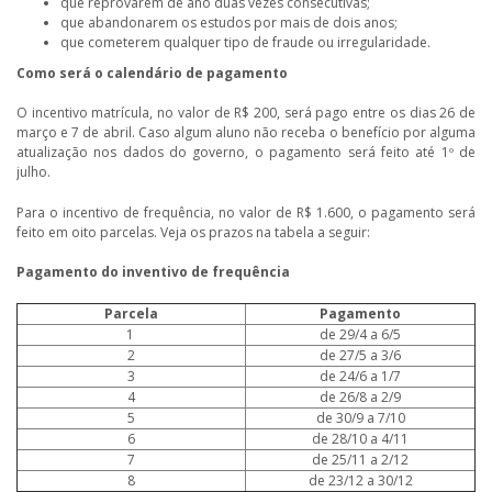
que reprovarem de ano duas vezes consecutivas;
que abandonarem os estudos por mais de dois anos;
que cometerem qualquer tipo de fraude ou irregularidade.
Como será o calendário de pagamento
O incentivo matrícula, no valor de R$ 200, será pago entre os dias 26 de
março e 7 de abril. Caso algum aluno não receba o benefício por alguma
atualização nos dados do governo, o pagamento será feito até 1º de
julho.
Para o incentivo de frequência, no valor de R$ 1.600, o pagamento será
feito em oito parcelas. Veja os prazos na tabela a seguir:
Pagamento do inventivo de frequência
Parcela
Pagamento
1
de 29/4 a 6/5
2
de 27/5 a 3/6
3
de 24/6 a 1/7
4
de 26/8 a 2/9
5
de 30/9 a 7/10
6
de 28/10 a 4/11
7
de 25/11 a 2/12
8
de 23/12 a 30/12