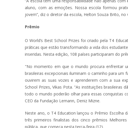
“A escola tem uma responsabilidade não apenas com 
aluno, com as emoções. Nossa escola formou prati
jovem”, diz o diretor da escola, Helton Souza Brito, n
Prêmio
O World’s Best School Prizes foi criado pela T4 Educ
práticas que estão transformando a vida dos estudant
inseridas. Nesta edição, 108 países participaram do pr
"No momento em que o mundo procura enfrentar uma
brasileiras excepcionais iluminam o caminho para um 
ouvirem as suas vozes e aprenderem com a sua exper
School Prizes, Vikas Pota. "As instituições brasileira
todo o mundo poderão olhar para essas conquistas 
CEO da Fundação Lemann, Deniz Mizne.
Neste ano, o T4 Education lançou o Prêmio Escolha d
três primeiros finalistas dos cinco prêmios Melhor
pública, que começa nesta terça-feira (12).