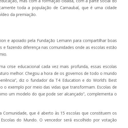
educação, mas com a formação cidadã, com a parte social do
camente toda a população de Carnaubal, que é uma cidade
o vídeo da premiação.
ation e apoiado pela Fundação Lemann para compartilhar boas
es e fazendo diferença nas comunidades onde as escolas estão
êmio.
 crise educacional cada vez mais profunda, essas escolas
futuro melhor. Chegou a hora de os governos de todo o mundo
iência”, diz o fundador da T4 Education e do World’s Best
s dão o exemplo por meio das vidas que transformam. Escolas de
como um modelo do que pode ser alcançado”, complementa o
a Comunidade, que é aberto às 15 escolas que constituem os
es Escolas do Mundo. O vencedor será escolhido por votação