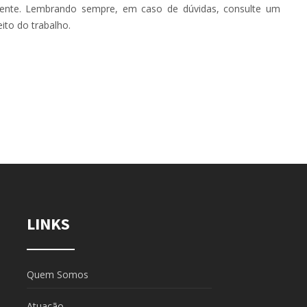
iciente. Lembrando sempre, em caso de dúvidas, consulte um
ito do trabalho.
LINKS
Quem Somos
Atuação