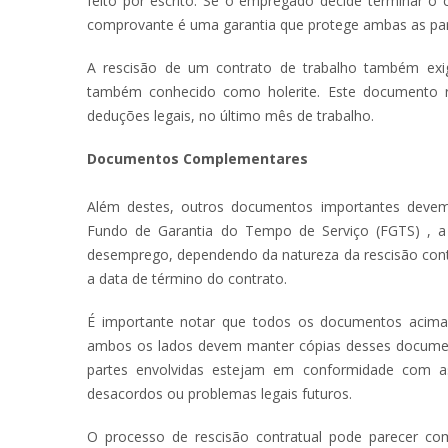
feito por escrito. Se o empregado decide terminar o
comprovante é uma garantia que protege ambas as par
A rescisão de um contrato de trabalho também exi
também conhecido como holerite. Este documento r
deduções legais, no último mês de trabalho.
Documentos Complementares
Além destes, outros documentos importantes devem
Fundo de Garantia do Tempo de Serviço (FGTS) , a 
desemprego, dependendo da natureza da rescisão contr
a data de término do contrato.
É importante notar que todos os documentos acima 
ambos os lados devem manter cópias desses documento
partes envolvidas estejam em conformidade com as 
desacordos ou problemas legais futuros.
O processo de rescisão contratual pode parecer c