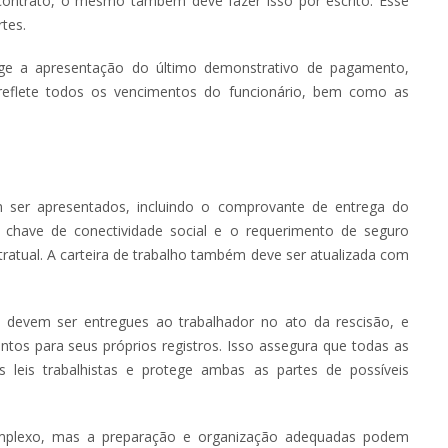
 contrato, o mesmo também deve fazer isso por escrito. Esse
tes.
ge a apresentação do último demonstrativo de pagamento,
eflete todos os vencimentos do funcionário, bem como as
 ser apresentados, incluindo o comprovante de entrega do
chave de conectividade social e o requerimento de seguro
atual. A carteira de trabalho também deve ser atualizada com
devem ser entregues ao trabalhador no ato da rescisão, e
s para seus próprios registros. Isso assegura que todas as
leis trabalhistas e protege ambas as partes de possíveis
omplexo, mas a preparação e organização adequadas podem