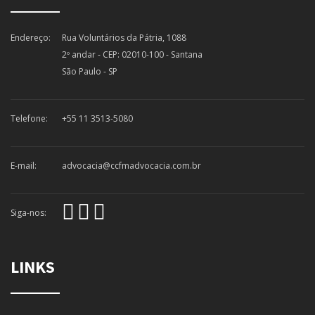
Endereço:
Rua Voluntários da Pátria, 1088
2º andar - CEP: 02010-100 - Santana
São Paulo - SP
Telefone:
+55 11 3513-5080
E-mail:
advocacia@ccfmadvocacia.com.br
Siga-nos:
LINKS