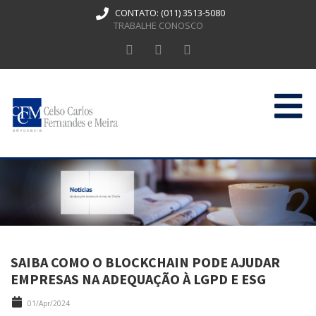
CONTATO:
(011) 3513-5080
TRABALHE CONOSCO
HOME
QUEM SOMOS
ATUAÇÃO
PUBLICAÇÕES
SAIBA COMO O BLOCKCHAIN PODE AJUDAR
CONTATO
EMPRESAS NA ADEQUAÇÃO À LGPD E ESG
01/Apr/2024