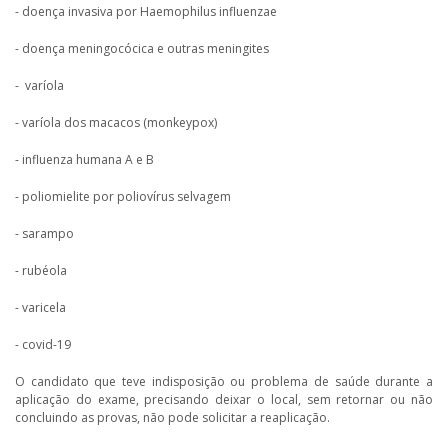
- doença invasiva por Haemophilus influenzae
- doença meningocócica e outras meningites
- varíola
- varíola dos macacos (monkeypox)
- influenza humana A e B
- poliomielite por poliovírus selvagem
- sarampo
- rubéola
- varicela
- covid-19
O candidato que teve indisposição ou problema de saúde durante a
aplicação do exame, precisando deixar o local, sem retornar ou não
concluindo as provas, não pode solicitar a reaplicação.