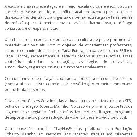
A escola é uma representação em menor escala do que é encontrado na
sociedade. Nesse sentido, os conflitos acabam fazendo parte do dia a
dia escolar, evidenciando a urgência de pensar estratégias e ferramentas
de reflexão para fomentar uma convivência harmoniosa, o diálogo
construtivo e o respeito mútuo.
Uma forma de introduzir os princípios da cultura de paz é por meio de
materiais audiovisuais. Com o objetivo de conscientizar professores,
alunos e comunidade escolar, o Canal Futura, em parceria com o SESI e o
Senai, lançou, recentemente a série de vídeos #PazNasEscolas. Esses
conteúdos abordam as emoções, estratégias de convivência,
autocuidado, segurança online, e outros temas relevantes.
Com um minuto de duração, cada vídeo apresenta um conceito distinto
(confira abaixo a lista completa de episódios). A primeira temporada
possui trinta episódios.
Essas produções estão alinhadas a duas outras iniciativas, uma do SESI,
outra da Fundação Roberto Marinho. No caso da primeira, os conteúdos
seguem a estratégia do Ambiente Positivo de Aprendizagem, programa
de suporte psicológico e redução da violência desenvolvido pelo SESI.
Outra base é a cartilha #PazNasEscolas, publicada pela Fundação
Roberto Marinho em resposta aos recentes ataques em diferentes