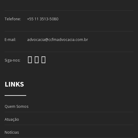
Telefone:
+55 11 3513-5080
E-mail:
advocacia@ccfmadvocacia.com.br
Siga-nos:
LINKS
Quem Somos
Atuação
Notícias