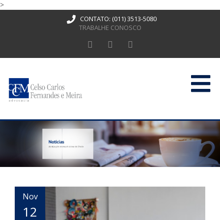
>
CONTATO:
(011) 3513-5080
TRABALHE CONOSCO
HOME
QUEM SOMOS
ATUAÇÃO
PUBLICAÇÕES
CONTATO
Nov
12