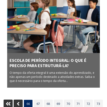
ESCOLA DE PERÍODO INTEGRAL: O QUE É
PRECISO PARA ESTRUTURÁ-LA?
O tempo da oferta integral é uma extensão do aprendizado, e
não apenas um período destinado a atividades extras. Saiba o
que é necessário para o tempo da oferta...
Inicio
Anterior
66
67
68
69
70
71
72
73