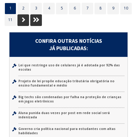
1
2
3
4
5
6
7
8
9
10
Próximo
Último
11
CONFIRA OUTRAS NOTÍCIAS
JÁ PUBLICADAS:
Lei que restringe uso de celulares já é adotada por 92% das
escolas
Projeto de lei propõe educação tributária obrigatória no
ensino fundamental e médio
Big techs são condenadas por falha na proteção de crianças
em jogos eletrônicos
Aluna punida duas vezes por post em rede social será
indenizada
Governo cria política nacional para estudantes com altas
habilidades