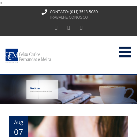
>
CONTATO:
(011) 3513-5080
TRABALHE CONOSCO
HOME
QUEM SOMOS
ATUAÇÃO
PUBLICAÇÕES
CONTATO
Aug
07