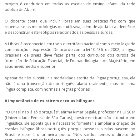
projeto é conduzido em todas as escolas de ensino infantil da rede
pública de Abaré.
O docente conta que incluir libras em suas práticas fez com que
repensasse as metodologias que utilizava, além de ajudá-lo a identificar
e desconstruir estereótipos relacionados às pessoas surdas.
A Libras é reconhecida em todo o território nacional como meio legal de
comunicação e expressão. De acordo com a lei 10.436, de 2002, a língua
brasileira de sinais deve fazer parte dos currículos dos cursos de
formação de Educação Especial, de Fonoaudiologia e de Magistério, em
seus níveis médio e superior.
Apesar de não substituir a modalidade escrita da língua portuguesa, ela
não é uma transcrição do português falado oralmente, mas sim uma
língua completa, com normas e regras próprias.
A importância de existirem escolas bilíngues
“O Brasil não é só português”, afirma Rimar Segala, professor na UFSCar
(Universidade Federal de São Carlos), mestre em tradução e doutor em
linguística. Ele aponta que é necessário fomentar e ampliar a criação de
escolas bilíngue libras-português porque pessoas surdas nascem no
Brasil, e esse é o primeiro ponto. “Nós surdos temos o direito de