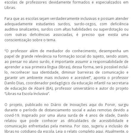
escolas de professores devidamente formados e especializados em
Libras.
Para que as escolas sejam verdadeiramente inclusivas e possam atender
adequadamente estudantes surdos, surdo-cegos, com deficiência
auditiva sinalizantes, surdos com altas habilidades ou superdotação ou
com outras deficiências associadas, é preciso que exista uma
conscientização sobre o tema.
“O professor além de mediador do conhecimento, desempenha um
papel de grande relevância na formação social do sujeito, sendo assim,
ao pensar no aluno surdo, é importante assumir a responsabilidade de
aprender a sua primeira língua (libras), dessa forma, será possível incluí-
lo, reconhecer sua identidade, diminuir barreiras de comunicação e
garantir um ambiente mais inclusivo e acessível”, aponta o professor
Danilo Dias, coordenador pedagógico da educação infantil na secretaria
de educação de Abaré (BA), professor universitário e autor do projeto
“Libras na Escola Inclusiva”.
O projeto, publicado no Diário de Inovações aqui do Porvir, surgiu
durante o período de distanciamento social e aulas remotas devido a
covid-19. Inspirado por uma aluna surda de 4 anos de idade, Danilo
relatou que pode conhecer as dificuldades de acessibilidade e
comunicação enfrentadas pela menina. Por isso, sugeriu a inclusão de
libras no cotidiano da escola. Leia o relato completo aqui. Atualmente, o