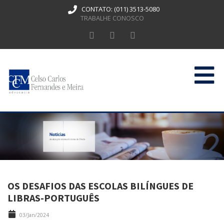
CONTATO:
(011) 3513-5080
TRABALHE CONOSCO
HOME
QUEM SOMOS
ATUAÇÃO
PUBLICAÇÕES
OS DESAFIOS DAS ESCOLAS BILÍNGUES DE
CONTATO
LIBRAS-PORTUGUÊS
03/Jan/2024