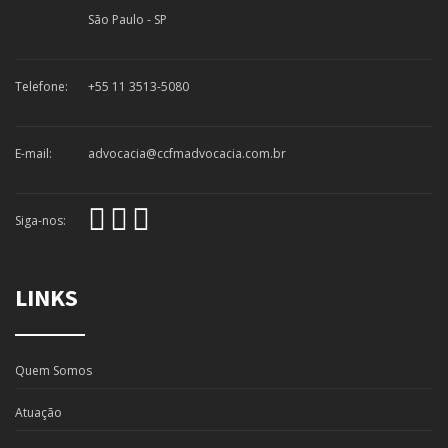
São Paulo - SP
Telefone:
+55 11 3513-5080
E-mail:
advocacia@ccfmadvocacia.com.br
Siga-nos:
LINKS
Quem Somos
Atuação