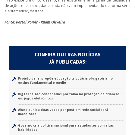
“Não existe um único desafio, mas existe uma amálgama de desafios e
de ações que a sociedade ainda não vem implementando de forma séria
e sistemática”, destaca.
Fonte: Portal Porvir - Ruam Oliveira
CONFIRA OUTRAS NOTÍCIAS
JÁ PUBLICADAS:
Projeto de lei propõe educação tributária obrigatória no
ensino fundamental e médio
Big techs são condenadas por falha na proteção de crianças
em jogos eletrônicos
Aluna punida duas vezes por post em rede social será
indenizada
Governo cria política nacional para estudantes com altas
habilidades