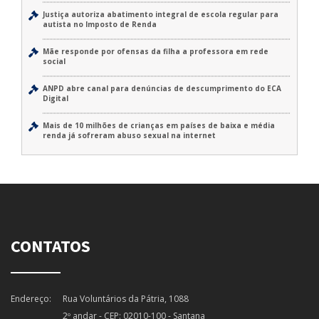
Justiça autoriza abatimento integral de escola regular para
autista no Imposto de Renda
Mãe responde por ofensas da filha a professora em rede
social
ANPD abre canal para denúncias de descumprimento do ECA
Digital
Mais de 10 milhões de crianças em países de baixa e média
renda já sofreram abuso sexual na internet
CONTATOS
Endereço:
Rua Voluntários da Pátria, 1088
2º andar - CEP: 02010-100 - Santana