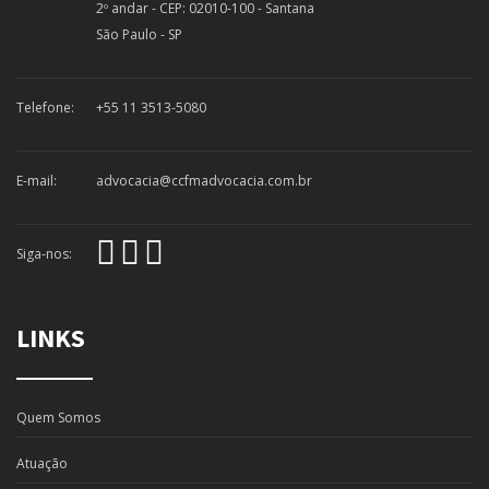
2º andar - CEP: 02010-100 - Santana
São Paulo - SP
Telefone:
+55 11 3513-5080
E-mail:
advocacia@ccfmadvocacia.com.br
Siga-nos:
LINKS
Quem Somos
Atuação