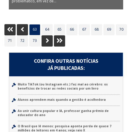
problemático, em vez de...
Inicio
Anterior
63
64
65
66
67
68
69
70
Próximo
Último
71
72
73
CONFIRA OUTRAS NOTÍCIAS
JÁ PUBLICADAS:
Muito TikTok (ou Instagram etc.) faz mal ao cérebro: os
benefícios de trocar as redes sociais por um livro
Alunos aprendem mais quando a gestão é acolhedora
Ao unir cultura popular e IA, professor ganha prêmio de
educador do ano
O Brasil que lê menos: pesquisa aponta perda de quase 7
milhões de leitores em 4 anos; veja raio X