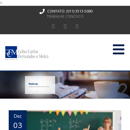
>
CONTATO:
(011) 3513-5080
TRABALHE CONOSCO
HOME
QUEM SOMOS
ATUAÇÃO
PUBLICAÇÕES
CONTATO
Dec
03