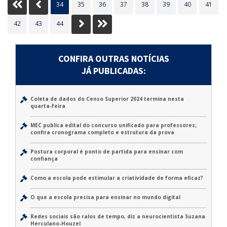
Inicio
Anterior
34
35
36
37
38
39
40
41
Próximo
Último
42
43
44
CONFIRA OUTRAS NOTÍCIAS
JÁ PUBLICADAS:
Coleta de dados do Censo Superior 2024 termina nesta
quarta-feira
MEC publica edital do concurso unificado para professores;
confira cronograma completo e estrutura da prova
Postura corporal é ponto de partida para ensinar com
confiança
Como a escola pode estimular a criatividade de forma eficaz?
O que a escola precisa para ensinar no mundo digital
Redes sociais são ralos de tempo, diz a neurocientista Suzana
Herculano-Houzel