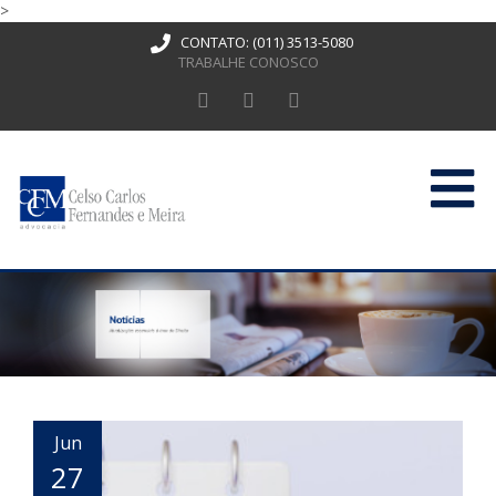
>
CONTATO:
(011) 3513-5080
TRABALHE CONOSCO
HOME
QUEM SOMOS
ATUAÇÃO
PUBLICAÇÕES
CONTATO
Jun
27