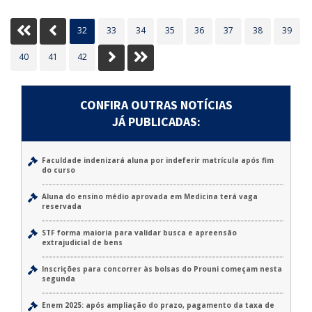
Inicio
Anterior
32
33
34
35
36
37
38
39
Próximo
Último
40
41
42
CONFIRA OUTRAS NOTÍCIAS
JÁ PUBLICADAS:
Faculdade indenizará aluna por indeferir matrícula após fim
do curso
Aluna do ensino médio aprovada em Medicina terá vaga
reservada
STF forma maioria para validar busca e apreensão
extrajudicial de bens
Inscrições para concorrer às bolsas do Prouni começam nesta
segunda
Enem 2025: após ampliação do prazo, pagamento da taxa de