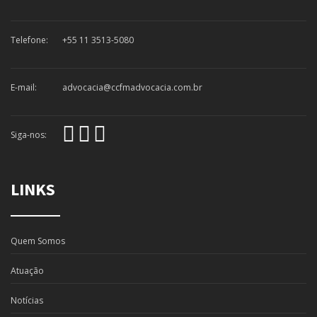
Telefone:
+55 11 3513-5080
E-mail:
advocacia@ccfmadvocacia.com.br
Siga-nos:
LINKS
Quem Somos
Atuação
Notícias