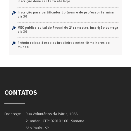
inscrição deve ser feito até hoje
Inscrição para certificador do Enem e de professor termina
dia 30
MEC publica edital do Prouni do 2º semestre; inscrição começa
dia 30
Prêmio coloca 4 escolas brasileiras entre 10 melhores do
mundo
CONTATOS
Endereço:
Rua Voluntários da Pátria, 1088
2º andar - CEP: 02010-100 - Santana
São Paulo - SP