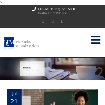
>
CONTATO:
(011) 3513-5080
TRABALHE CONOSCO
HOME
QUEM SOMOS
ATUAÇÃO
PUBLICAÇÕES
CONTATO
Jul
21